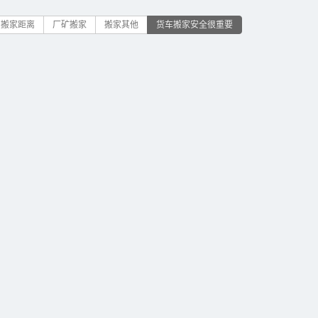
搬家距离
厂矿搬家
搬家其他
货车搬家安全很重要