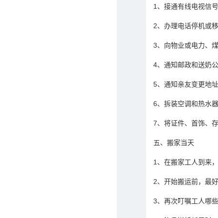
1、接通有线电视信号
2、办理电话停机或移
3、向物业或电力、
4、通知邮政和送奶公
5、通知亲友变更地址
6、拆装空调和热水器
7、将证件、首饰、
五、搬家当天
1、在搬家工人到来，
2、开始搬运前，最
3、再次叮嘱工人哪些