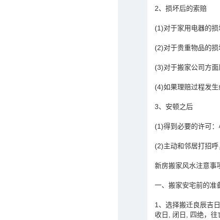
2、损坏后的索赔
(1)对于家用电器的
(2)对于贵重物品的
(3)对于搬家公司方
(4)如果理赔过程发
3、安顿之后
(1)得到必要的许可
(2)主动和邻居打招
新房搬家风水注意事
一、搬家安宅前的准
1、选择搬迁良辰吉日。
收日, 闭日, 四绝，