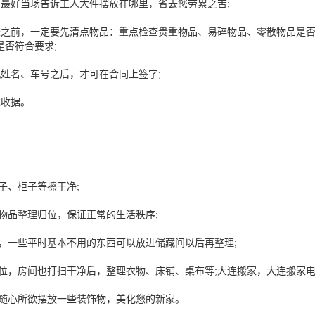
，最好当场告诉工人大件摆放在哪里，省去您劳累之苦;
账之前，一定要先清点物品：重点检查贵重物品、易碎物品、零散物品是
是否符合要求;
机姓名、车号之后，才可在合同上签字;
或收据。
椅子、柜子等擦干净;
的物品整理归位，保证正常的生活秩序;
品，一些平时基本不用的东西可以放进储藏间以后再整理;
本就位，房间也打扫干净后，整理衣物、床铺、桌布等;大连搬家，大连搬家
以随心所欲摆放一些装饰物，美化您的新家。