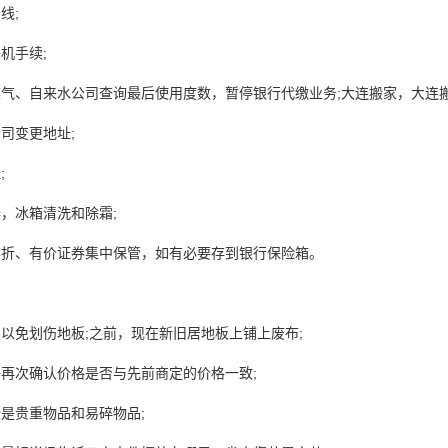
线;
机手续;
煤气、自来水公司查询最后使用度数，暂停银行代缴业务;大连搬家，大连
司变更地址;
;
，冰箱清洗和除霜;
存折、有价证券集中保管，如有必要存到银行保险箱。
以免划伤地板;之前，现在新旧居地板上铺上废布;
好再次确认价格是否与先前商定的价格一致;
是贵重物品和易碎物品;