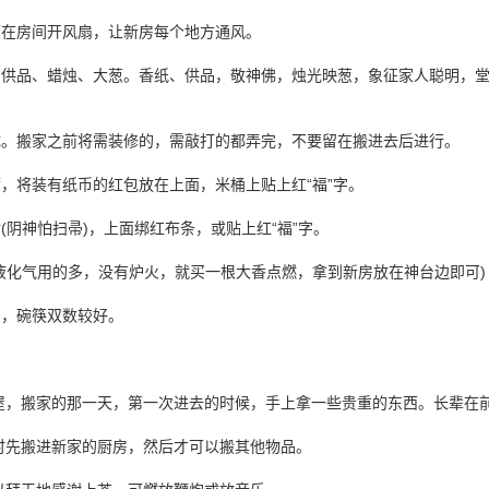
可在房间开风扇，让新房每个地方通风。
、供品、蜡烛、大葱。香纸、供品，敬神佛，烛光映葱，象征家人聪明，
成。搬家之前将需装修的，需敲打的都弄完，不要留在搬进去后进行。
满，将装有纸币的红包放在上面，米桶上贴上红“福”字。
(阴神怕扫帚)，上面绑红布条，或贴上红“福”字。
会液化气用的多，没有炉火，就买一根大香点燃，拿到新房放在神台边即可)
品，碗筷双数较好。
新屋，搬家的那一天，第一次进去的时候，手上拿一些贵重的东西。长辈在
吉时先搬进新家的厨房，然后才可以搬其他物品。