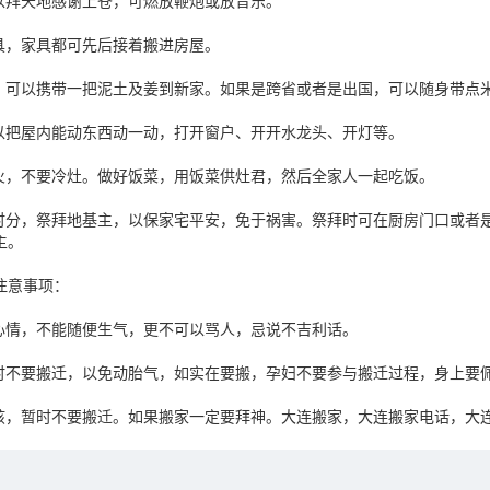
，以拜天地感谢上苍，可燃放鞭炮或放音乐。
用具，家具都可先后接着搬进房屋。
服，可以携带一把泥土及姜到新家。如果是跨省或者是出国，可以随身带点
可以把屋内能动东西动一动，打开窗户、开开水龙头、开灯等。
开火，不要冷灶。做好饭菜，用饭菜供灶君，然后全家人一起吃饭。
昏时分，祭拜地基主，以保家宅平安，免于祸害。祭拜时可在厨房门口或者
主。
注意事项：
好心情，不能随便生气，更不可以骂人，忌说不吉利话。
暂时不要搬迁，以免动胎气，如实在要搬，孕妇不要参与搬迁过程，身上要
小孩，暂时不要搬迁。如果搬家一定要拜神。大连搬家，大连搬家电话，大