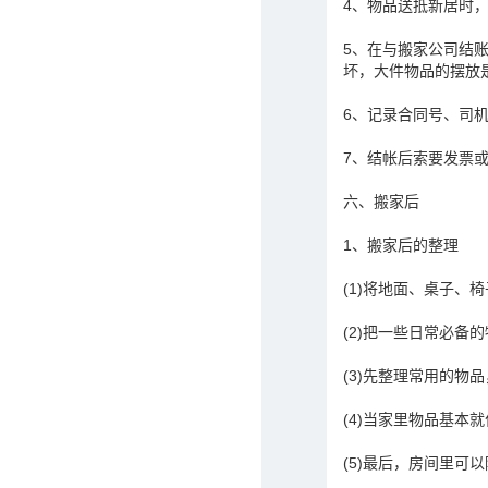
4、物品送抵新居时
5、在与搬家公司结
坏，大件物品的摆放
6、记录合同号、司
7、结帐后索要发票
六、搬家后
1、搬家后的整理
(1)将地面、桌子、
(2)把一些日常必备
(3)先整理常用的物
(4)当家里物品基
(5)最后，房间里可