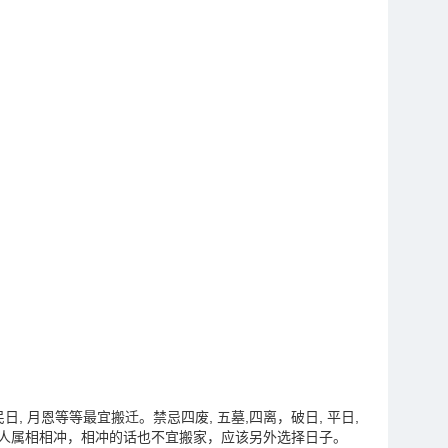
 民日, 月恩等等最宜搬迁。禁忌四废, 五墓,四离，破日, 平日,
是否跟家人属相相冲，相冲的话也不宜搬家，应该另外选择日子。