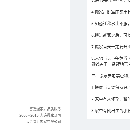
3.进宅先祭拜神佛
4.搬家。卧室床铺
5.如恐迁移水土不
6.搬进新家之后，
7.搬家当天一定要
8.入宅当天下午黄
纸钱若干，祭拜地基
三、搬家安宅禁忌和
1.搬家当天要保持
2.家中有人怀孕，
喜迁搬家，品质服务
3.家中有刚出生的
2008 - 2015
大连搬家公司
大连喜迁搬家有限公司