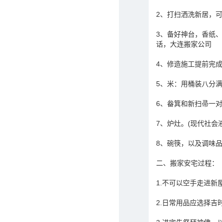
2、打扫洒洗新居，
3、备好神台，香纸
话，大连搬家公司
4、修造施工提前完
5、米：用桶装八分
6、畚箕和新扫帚一对
7、炉灶。(现代社
8、碗筷，以及调味
二、搬家安宅过程：
1.不可以空手走进
2.日常用品应选择