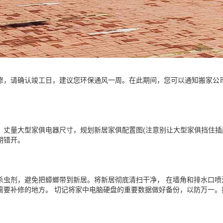
修，请确认竣工日，建议您环保通风一周。在此期间，您可以通知搬家公
，丈量大型家俱电器尺寸，规划新居家俱配置图(注意别让大型家俱挡住插
期错开。
杀虫剂，避免把蟑螂带到新居。将新居彻底清扫干净， 在墙角和排水口
需要补修的地方。 切记将家中电脑硬盘的重要数据做好备份，以防万一