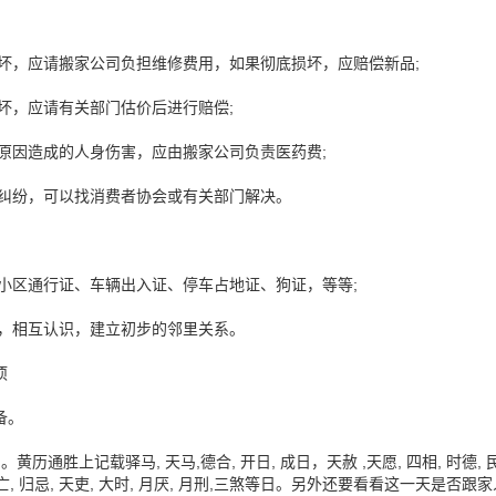
损坏，应请搬家公司负担维修费用，如果彻底损坏，应赔偿新品;
损坏，应请有关部门估价后进行赔偿;
面原因造成的人身伤害，应由搬家公司负责医药费;
生纠纷，可以找消费者协会或有关部门解决。
：小区通行证、车辆出入证、停车占地证、狗证，等等;
呼，相互认识，建立初步的邻里关系。
项
备。
黄历通胜上记载驿马, 天马,德合, 开日, 成日，天赦 ,天愿, 四相, 时德,
往亡, 归忌, 天吏, 大时, 月厌, 月刑,三煞等日。另外还要看看这一天