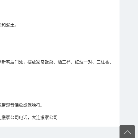
米和泥土。
是新宅后门处，摆放家常饭菜、酒三杯、红烛一对、三柱香、
佩带观音佛象或保胎符。
连搬家公司电话，大连搬家公司